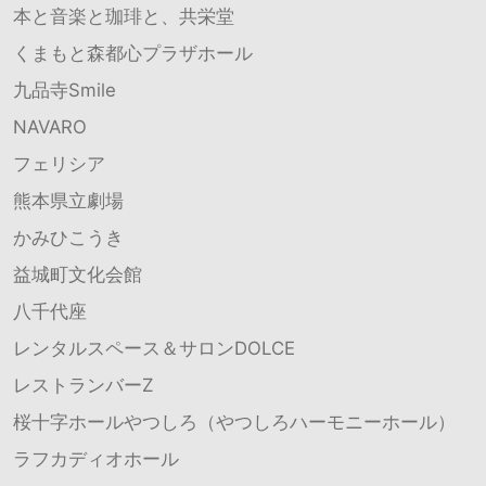
本と音楽と珈琲と、共栄堂
くまもと森都心プラザホール
九品寺Smile
NAVARO
フェリシア
熊本県立劇場
かみひこうき
益城町文化会館
八千代座
レンタルスペース＆サロンDOLCE
レストランバーZ
桜十字ホールやつしろ（やつしろハーモニーホール）
ラフカディオホール