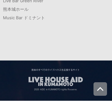
Live Bar Green River
熊本城ホール
Music Bar ドミナント
2020 AIDE in KUMAMOTO rights Reserve.