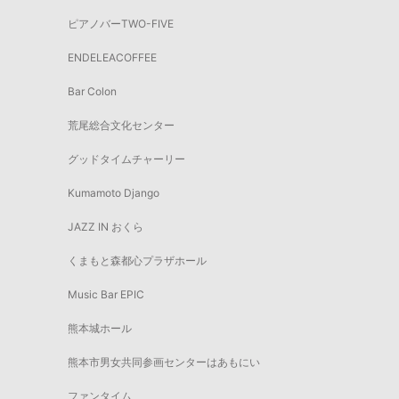
ピアノバーTWO-FIVE
ENDELEACOFFEE
Bar Colon
荒尾総合文化センター
グッドタイムチャーリー
Kumamoto Django
JAZZ IN おくら
くまもと森都心プラザホール
Music Bar EPIC
熊本城ホール
熊本市男女共同参画センターはあもにい
ファンタイム