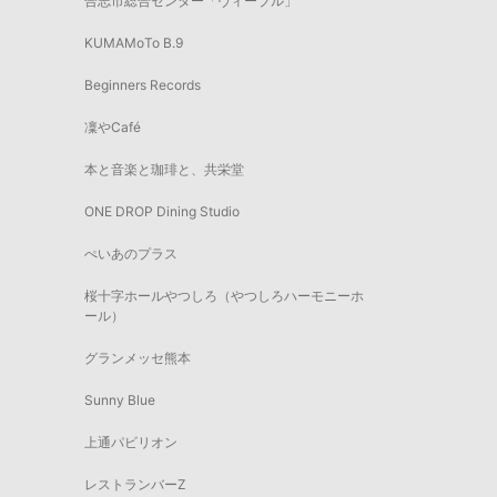
合志市総合センター「ヴィーブル」
KUMAMoTo B.9
Beginners Records
凜やCafé
本と音楽と珈琲と、共栄堂
ONE DROP Dining Studio
ぺいあのプラス
桜十字ホールやつしろ（やつしろハーモニーホ
ール）
グランメッセ熊本
Sunny Blue
上通パビリオン
レストランバーZ