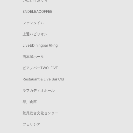
JAZZ IN おくら
ENDELEACOFFEE
ファンタイム
上通パビリオン
Live&Diningbar 酔ing
熊本城ホール
ピアノバーTWO-FIVE
Restauant & Live Bar CIB
ラフカディオホール
早川倉庫
荒尾総合文化センター
フェリシア