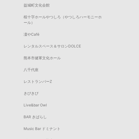
益城町文化会館
桜十字ホールやつしろ（やつしろハーモニーホ
ール）
凜やCafé
レンタルスペース＆サロンDOLCE
熊本市健軍文化ホール
八千代座
レストランバーZ
きびきび
Live&bar Owl
BAR きばらし
Music Bar ドミナント