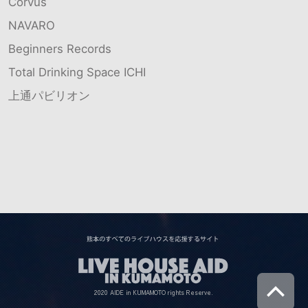
Corvus
NAVARO
Beginners Records
Total Drinking Space ICHI
上通パビリオン
2020 AIDE in KUMAMOTO rights Reserve.