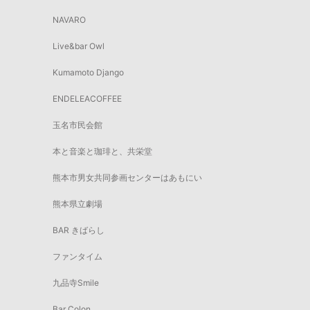
NAVARO
Live&bar Owl
Kumamoto Django
ENDELEACOFFEE
玉名市民会館
本と音楽と珈琲と、共栄堂
熊本市男女共同参画センターはあもにい
熊本県立劇場
BAR きばらし
ファンタイム
九品寺Smile
Bar Colon