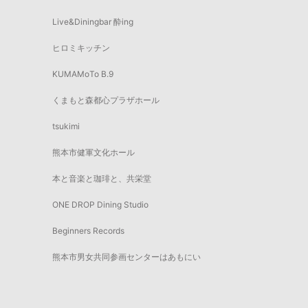
Live&Diningbar 酔ing
ヒロミキッチン
KUMAMoTo B.9
くまもと森都心プラザホール
tsukimi
熊本市健軍文化ホール
本と音楽と珈琲と、共栄堂
ONE DROP Dining Studio
Beginners Records
熊本市男女共同参画センターはあもにい