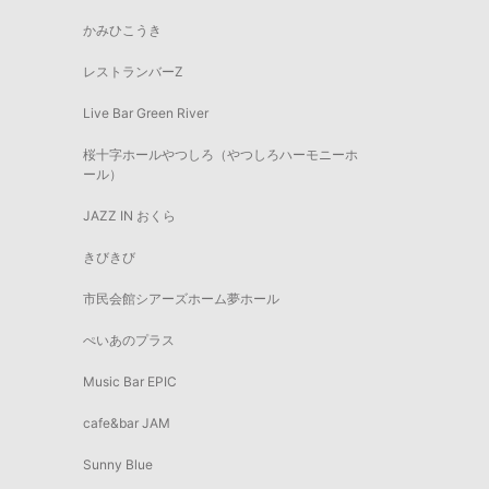
かみひこうき
レストランバーZ
Live Bar Green River
桜十字ホールやつしろ（やつしろハーモニーホ
ール）
JAZZ IN おくら
きびきび
市民会館シアーズホーム夢ホール
ぺいあのプラス
Music Bar EPIC
cafe&bar JAM
Sunny Blue