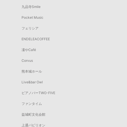
九品寺Smile
Pocket Music
フェリシア
ENDELEACOFFEE
凜やCafé
Corvus
熊本城ホール
Live&bar Owl
ピアノバーTWO-FIVE
ファンタイム
益城町文化会館
上通パビリオン