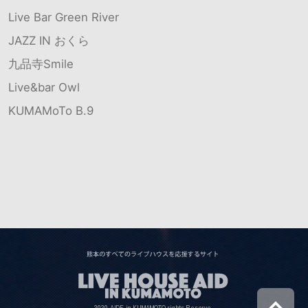
Live Bar Green River
JAZZ IN おくら
九品寺Smile
Live&bar Owl
KUMAMoTo B.9
2020 AIDE in KUMAMOTO rights Reserve.