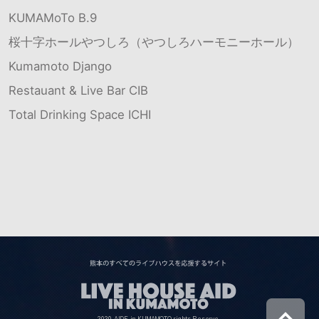
KUMAMoTo B.9
桜十字ホールやつしろ（やつしろハーモニーホール）
Kumamoto Django
Restauant & Live Bar CIB
Total Drinking Space ICHI
2020 AIDE in KUMAMOTO rights Reserve.