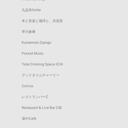
九品寺Smile
本と音楽と珈琲と、共栄堂
早川倉庫
Kumamoto Django
Pocket Music
Total Drinking Space ICHI
グッドタイムチャーリー
Corvus
レストランバーZ
Restauant & Live Bar CIB
凜やCafé