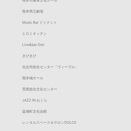
熊本市健軍文化ホール
熊本県立劇場
Music Bar ドミナント
ヒロミキッチン
Live&bar Owl
きびきび
合志市総合センター「ヴィーブル」
熊本城ホール
荒尾総合文化センター
JAZZ IN おくら
益城町文化会館
レンタルスペース＆サロンDOLCE