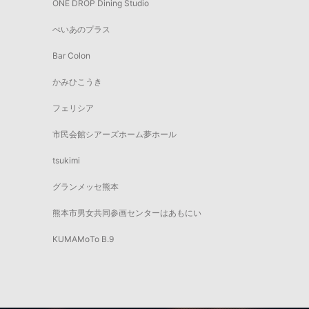
ONE DROP Dining Studio
ぺいあのプラス
Bar Colon
かみひこうき
フェリシア
市民会館シアーズホーム夢ホール
tsukimi
グランメッセ熊本
熊本市男女共同参画センターはあもにい
KUMAMoTo B.9