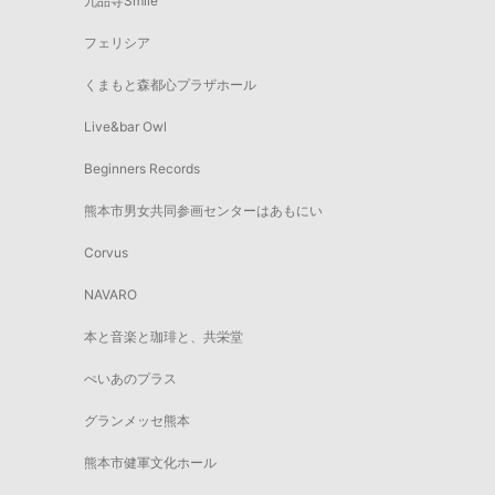
九品寺Smile
フェリシア
くまもと森都心プラザホール
Live&bar Owl
Beginners Records
熊本市男女共同参画センターはあもにい
Corvus
NAVARO
本と音楽と珈琲と、共栄堂
ぺいあのプラス
グランメッセ熊本
熊本市健軍文化ホール