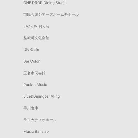
ONE DROP Dining Studio
市民会館シアーズホーム夢ホール
JAZZ IN おくら
益城町文化会館
凜やCafé
Bar Colon
玉名市民会館
Pocket Music
Live&Diningbar 酔ing
早川倉庫
ラフカディオホール
Music Bar slap