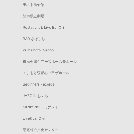
玉名市民会館
熊本県立劇場
Restauant & Live Bar CIB
BAR きばらし
Kumamoto Django
市民会館シアーズホーム夢ホール
くまもと森都心プラザホール
Beginners Records
JAZZ IN おくら
Music Bar ドミナント
Live&bar Owl
荒尾総合文化センター