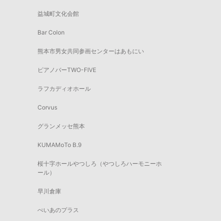
益城町文化会館
Bar Colon
熊本市男女共同参画センターはあもにい
ピアノバーTWO-FIVE
ラフカディオホール
Corvus
グランメッセ熊本
KUMAMoTo B.9
桜十字ホールやつしろ（やつしろハーモニーホ
ール）
早川倉庫
ぺいあのプラス