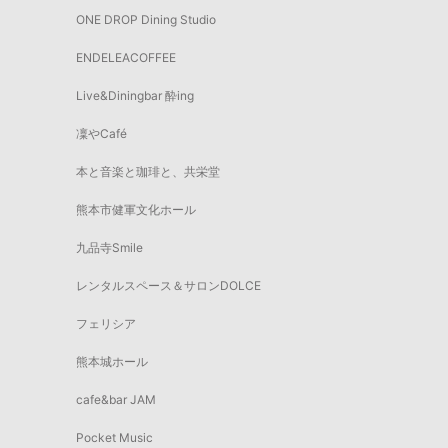
ONE DROP Dining Studio
ENDELEACOFFEE
Live&Diningbar 酔ing
凜やCafé
本と音楽と珈琲と、共栄堂
熊本市健軍文化ホール
九品寺Smile
レンタルスペース＆サロンDOLCE
フェリシア
熊本城ホール
cafe&bar JAM
Pocket Music