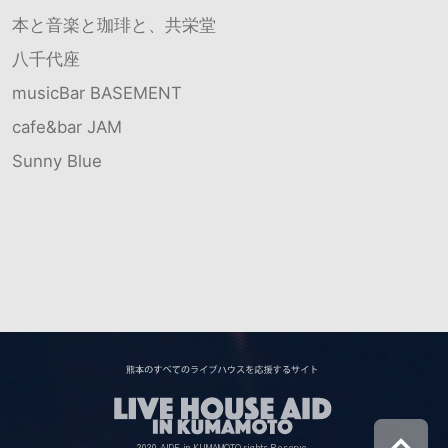
本と音楽と珈琲と、共栄堂
八千代座
musicBar BASEMENT
cafe&bar JAM
Sunny Blue
2020 AIDE in KUMAMOTO rights Reserve.