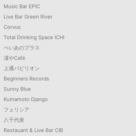
Music Bar EPIC
Live Bar Green River
Corvus
Total Drinking Space ICHI
ぺいあのプラス
凜やCafé
上通パビリオン
Beginners Records
Sunny Blue
Kumamoto Django
フェリシア
八千代座
Restauant & Live Bar CIB