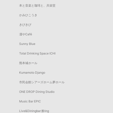
本と音楽と珈琲と、共栄堂
かみひこうき
きびきび
凜やCafé
Sunny Blue
Total Drinking Space ICHI
熊本城ホール
Kumamoto Django
市民会館シアーズホーム夢ホール
ONE DROP Dining Studio
Music Bar EPIC
Live&Diningbar 酔ing