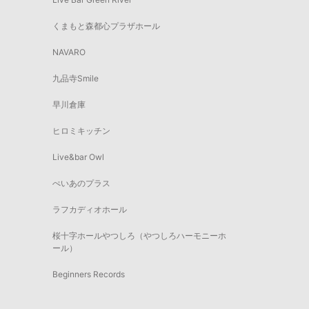
くまもと森都心プラザホール
NAVARO
九品寺Smile
早川倉庫
ヒロミキッチン
Live&bar Owl
ぺいあのプラス
ラフカディオホール
桜十字ホールやつしろ（やつしろハーモニーホ
ール）
Beginners Records