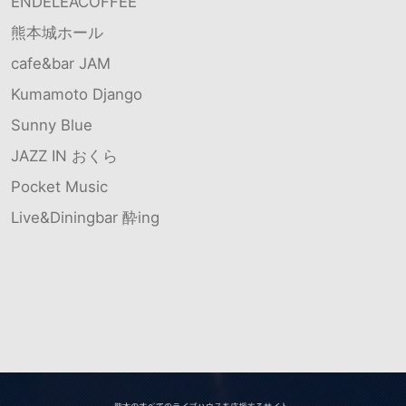
ENDELEACOFFEE
熊本城ホール
cafe&bar JAM
Kumamoto Django
Sunny Blue
JAZZ IN おくら
Pocket Music
Live&Diningbar 酔ing