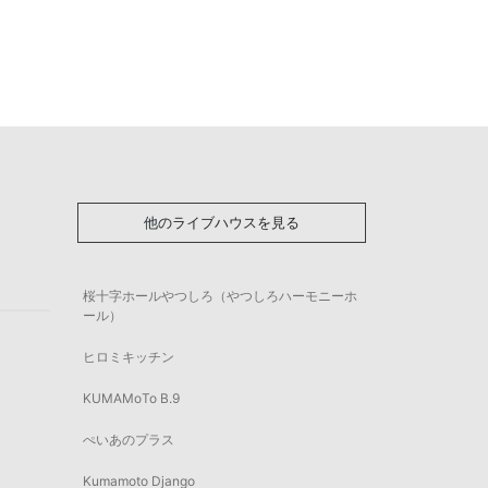
他のライブハウスを見る
桜十字ホールやつしろ（やつしろハーモニーホ
ール）
ヒロミキッチン
KUMAMoTo B.9
ぺいあのプラス
Kumamoto Django