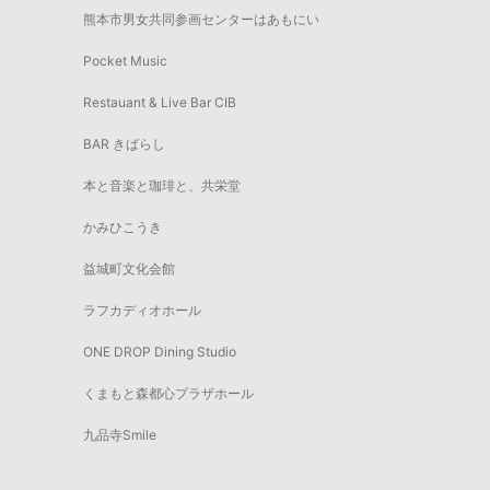
熊本市男女共同参画センターはあもにい
Pocket Music
Restauant & Live Bar CIB
BAR きばらし
本と音楽と珈琲と、共栄堂
かみひこうき
益城町文化会館
ラフカディオホール
ONE DROP Dining Studio
くまもと森都心プラザホール
九品寺Smile