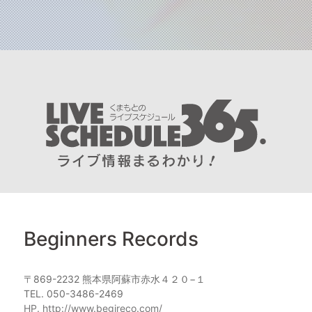
Beginners Records
〒869-2232 熊本県阿蘇市赤水４２０−１
TEL. 050-3486-2469
HP. http://www.begireco.com/