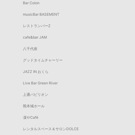
Bar Colon
musicBar BASEMENT
レストランバーZ
cafe&bar JAM
八千代座
グッドタイムチャーリー
JAZZ IN おくら
Live Bar Green River
上通パビリオン
熊本城ホール
凜やCafé
レンタルスペース＆サロンDOLCE