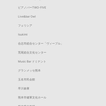
ピアノバーTWO-FIVE
Live&bar Owl
フェリシア
tsukimi
合志市総合センター「ヴィーブル」
荒尾総合文化センター
Music Bar ドミナント
グランメッセ熊本
玉名市民会館
早川倉庫
熊本市健軍文化ホール