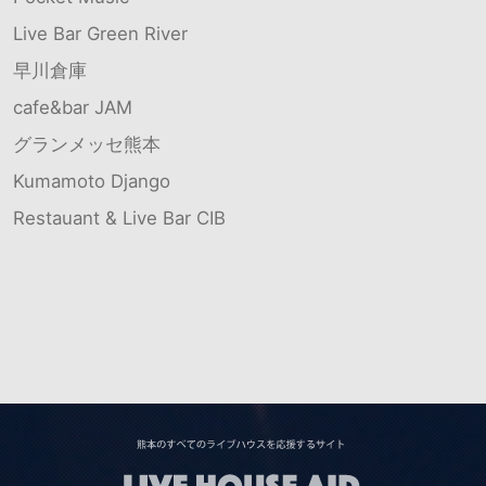
Live Bar Green River
早川倉庫
cafe&bar JAM
グランメッセ熊本
Kumamoto Django
Restauant & Live Bar CIB