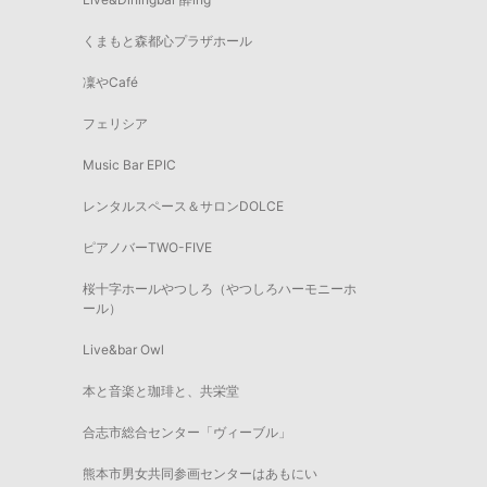
くまもと森都心プラザホール
凜やCafé
フェリシア
Music Bar EPIC
レンタルスペース＆サロンDOLCE
ピアノバーTWO-FIVE
桜十字ホールやつしろ（やつしろハーモニーホ
ール）
Live&bar Owl
本と音楽と珈琲と、共栄堂
合志市総合センター「ヴィーブル」
熊本市男女共同参画センターはあもにい