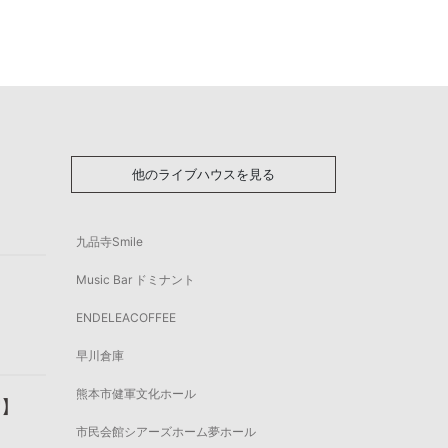
他のライブハウスを見る
九品寺Smile
Music Bar ドミナント
ENDELEACOFFEE
早川倉庫
熊本市健軍文化ホール
"】
市民会館シアーズホーム夢ホール