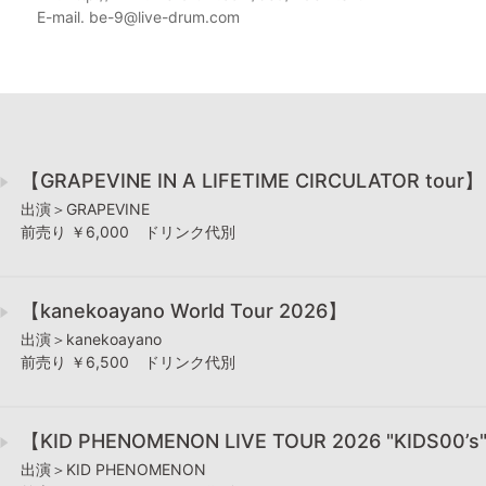
E-mail. be-9@live-drum.com
【GRAPEVINE IN A LIFETIME CIRCULATOR tour】
出演＞GRAPEVINE
前売り ￥6,000 ドリンク代別
【kanekoayano World Tour 2026】
出演＞kanekoayano
前売り ￥6,500 ドリンク代別
【KID PHENOMENON LIVE TOUR 2026 "KIDS00’s
出演＞KID PHENOMENON