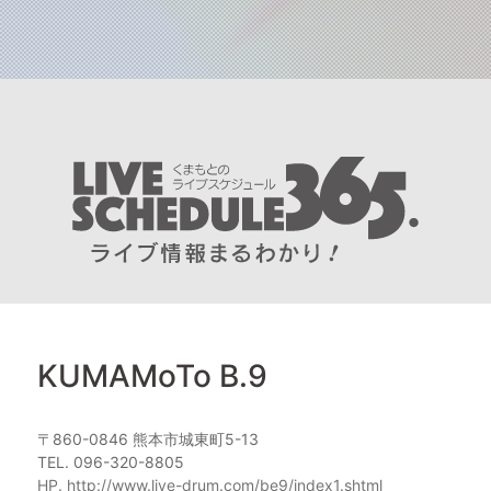
KUMAMoTo B.9
〒860-0846 熊本市城東町5-13
TEL. 096-320-8805
HP. http://www.live-drum.com/be9/index1.shtml