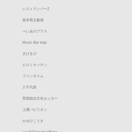
レストランバーZ
熊本県立劇場
ぺいあのプラス
Music Bar slap
きびきび
ヒロミキッチン
ファンタイム
八千代座
荒尾総合文化センター
上通パビリオン
かみひこうき
Live&Diningbar 酔ing