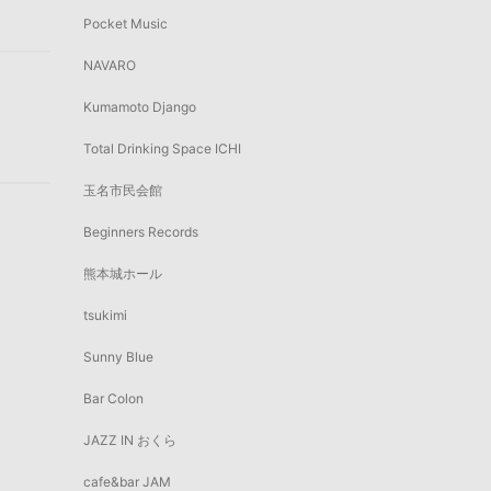
Pocket Music
NAVARO
Kumamoto Django
Total Drinking Space ICHI
玉名市民会館
Beginners Records
熊本城ホール
tsukimi
Sunny Blue
Bar Colon
JAZZ IN おくら
cafe&bar JAM