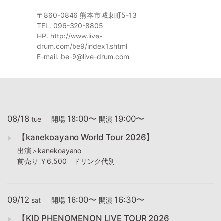
〒860-0846 熊本市城東町5-13
TEL. 096-320-8805
HP. http://www.live-
drum.com/be9/index1.shtml
E-mail. be-9@live-drum.com
08/18
18:00〜
19:00〜
tue
開場
開演
【kanekoayano World Tour 2026】
出演＞kanekoayano
前売り ￥6,500 ドリンク代別
09/12
16:00〜
16:30〜
sat
開場
開演
【KID PHENOMENON LIVE TOUR 2026