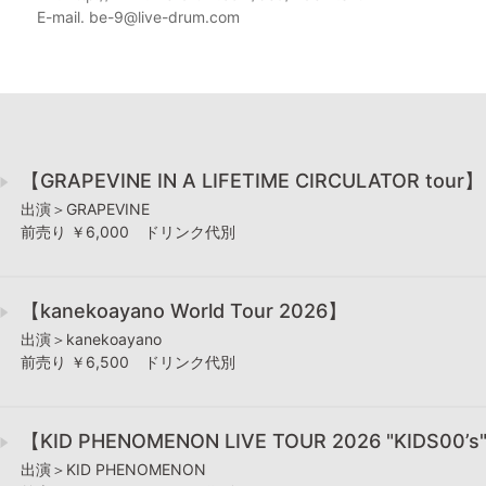
E-mail. be-9@live-drum.com
【GRAPEVINE IN A LIFETIME CIRCULATOR tour】
出演＞GRAPEVINE
前売り ￥6,000 ドリンク代別
【kanekoayano World Tour 2026】
出演＞kanekoayano
前売り ￥6,500 ドリンク代別
【KID PHENOMENON LIVE TOUR 2026 "KIDS00’s
出演＞KID PHENOMENON