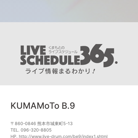
KUMAMoTo B.9
〒860-0846 熊本市城東町5-13
TEL. 096-320-8805
HP. http://www.live-drum.com/be9/index1.shtml