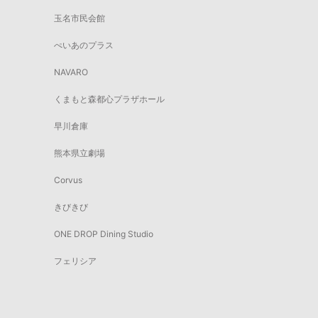
玉名市民会館
ぺいあのプラス
NAVARO
くまもと森都心プラザホール
早川倉庫
熊本県立劇場
Corvus
きびきび
ONE DROP Dining Studio
フェリシア