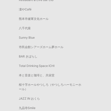
凜やCafé
熊本市健軍文化ホール
八千代座
Sunny Blue
市民会館シアーズホーム夢ホール
BAR きばらし
Total Drinking Space ICHI
本と音楽と珈琲と、共栄堂
桜十字ホールやつしろ（やつしろハーモニーホ
ール）
JAZZ IN おくら
九品寺Smile