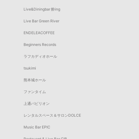
Live&Diningbar 酔ing
Live Bar Green River
ENDELEACOFFEE
Beginners Records
ラフカディオホール
tsukimi
熊本城ホール
ファンタイム
上通パビリオン
レンタルスペース＆サロンDOLCE
Music Bar EPIC
Restauant & Live Bar CIB