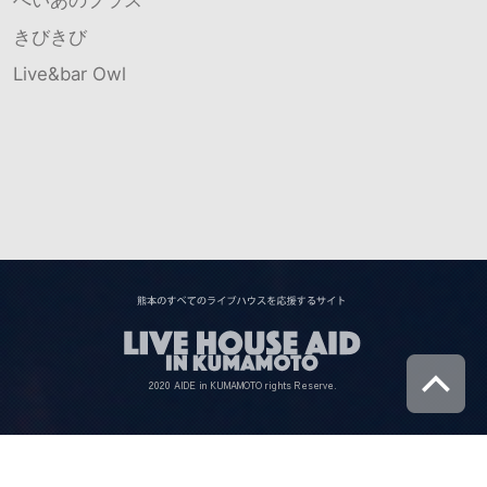
きびきび
Live&bar Owl
2020 AIDE in KUMAMOTO rights Reserve.