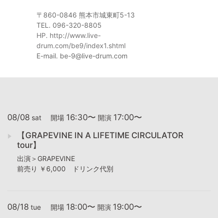
〒860-0846 熊本市城東町5-13
TEL. 096-320-8805
HP. http://www.live-
drum.com/be9/index1.shtml
E-mail. be-9@live-drum.com
08/08
16:30〜
17:00〜
sat
開場
開演
【GRAPEVINE IN A LIFETIME CIRCULATOR
tour】
出演＞GRAPEVINE
前売り ￥6,000 ドリンク代別
08/18
18:00〜
19:00〜
tue
開場
開演