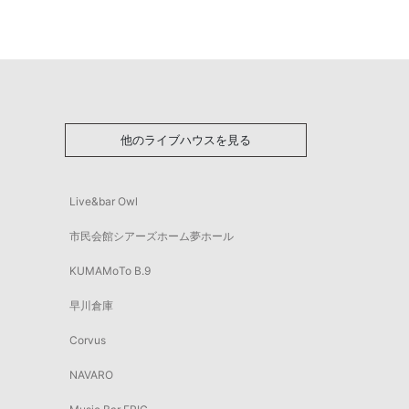
他のライブハウスを見る
Live&bar Owl
市民会館シアーズホーム夢ホール
KUMAMoTo B.9
早川倉庫
Corvus
NAVARO