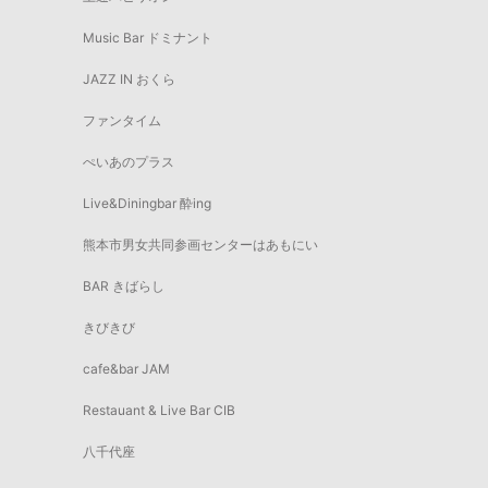
Music Bar ドミナント
JAZZ IN おくら
ファンタイム
ぺいあのプラス
Live&Diningbar 酔ing
熊本市男女共同参画センターはあもにい
BAR きばらし
きびきび
cafe&bar JAM
Restauant & Live Bar CIB
八千代座