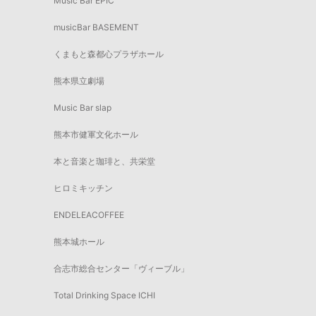
Music Bar EPIC
musicBar BASEMENT
くまもと森都心プラザホール
熊本県立劇場
Music Bar slap
熊本市健軍文化ホール
本と音楽と珈琲と、共栄堂
ヒロミキッチン
ENDELEACOFFEE
熊本城ホール
合志市総合センター「ヴィーブル」
Total Drinking Space ICHI