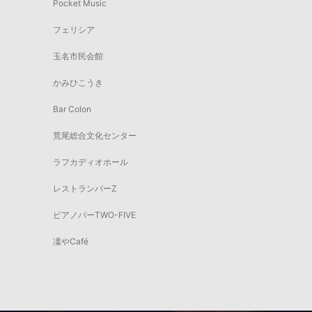
Pocket Music
フェリシア
玉名市民会館
かみひこうき
Bar Colon
荒尾総合文化センター
ラフカディオホール
レストランバーZ
ピアノバーTWO-FIVE
凜やCafé