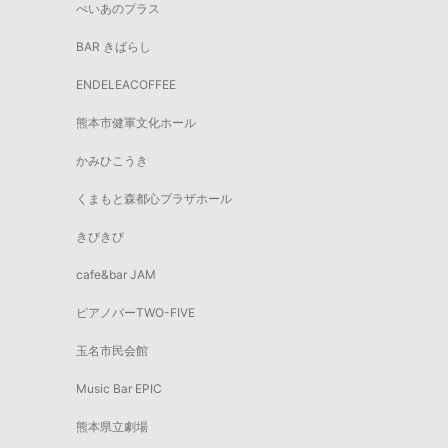
ぺいあのプラス
BAR きばらし
ENDELEACOFFEE
熊本市健軍文化ホール
かみひこうき
くまもと森都心プラザホール
きびきび
cafe&bar JAM
ピアノバーTWO-FIVE
玉名市民会館
Music Bar EPIC
熊本県立劇場