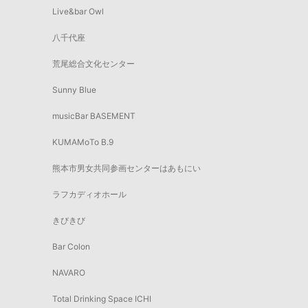
Live&bar Owl
八千代座
荒尾総合文化センター
Sunny Blue
musicBar BASEMENT
KUMAMoTo B.9
熊本市男女共同参画センターはあもにい
ラフカディオホール
きびきび
Bar Colon
NAVARO
Total Drinking Space ICHI