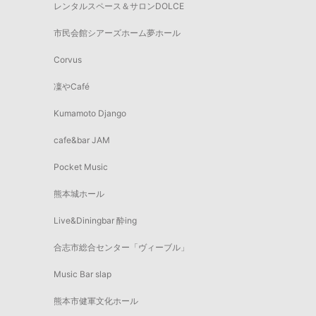
レンタルスペース＆サロンDOLCE
市民会館シアーズホーム夢ホール
Corvus
凜やCafé
Kumamoto Django
cafe&bar JAM
Pocket Music
熊本城ホール
Live&Diningbar 酔ing
合志市総合センター「ヴィーブル」
Music Bar slap
熊本市健軍文化ホール