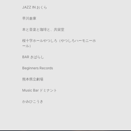
JAZZ IN おくら
早川倉庫
本と音楽と珈琲と、共栄堂
桜十字ホールやつしろ（やつしろハーモニーホ
ール）
BAR きばらし
Beginners Records
熊本県立劇場
Music Bar ドミナント
かみひこうき